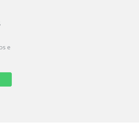
s
os e