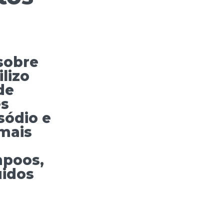
sobre
lizo
de
es
sódio e
 mais
mpoos,
uidos