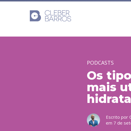
PODCASTS
Os tip
mais u
hidrat
Escrito por
em 7 de se