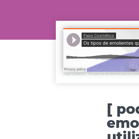
Papo Cosmético
Os tipos de emolientes que eu mais
·
[ po
emol
util