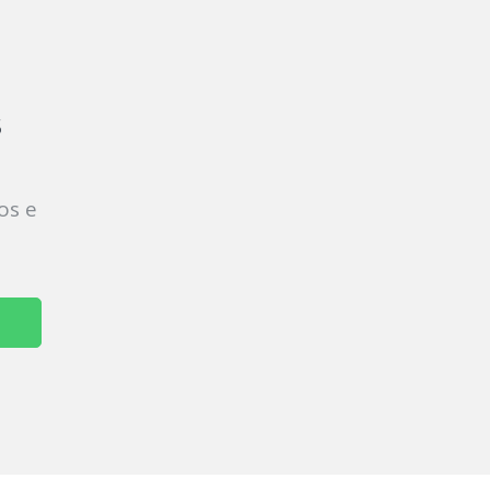
s
os e