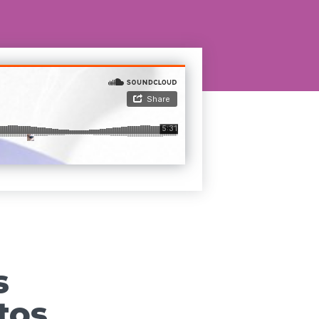
s
tos