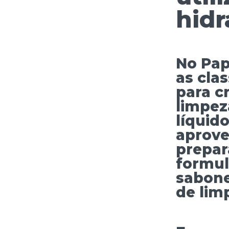
hidr
No Pap
as clas
para c
limpez
líquido
aprove
prepar
formul
sabone
de lim