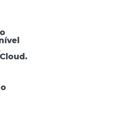
 o
nível
,
Cloud.
mo