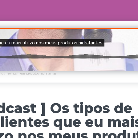
 utilizo nos meus produtos hidratantes
dcast ] Os tipos de
ientes que eu mai
izo nos meus produ