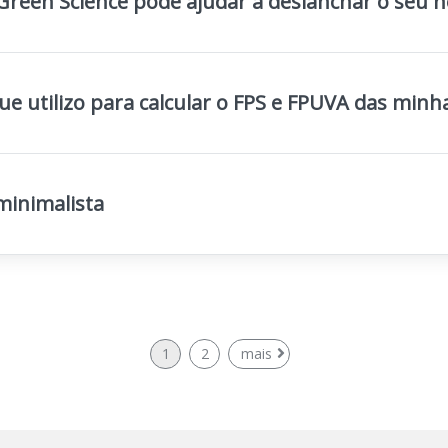
 Green Science pode ajudar a deslanchar o seu n
e utilizo para calcular o FPS e FPUVA das minh
minimalista
1
2
mais