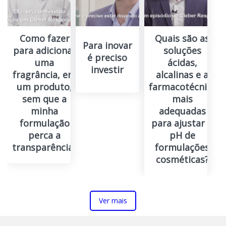
Como fazer
Quais são as
Para inovar
para adicionar
soluções
é preciso
uma
ácidas,
investir
fragrância, em
alcalinas e a
um produto,
farmacotécnica
sem que a
mais
minha
adequadas
formulação
para ajustar o
perca a
pH de
transparência?
formulações
cosméticas?
Ver mais