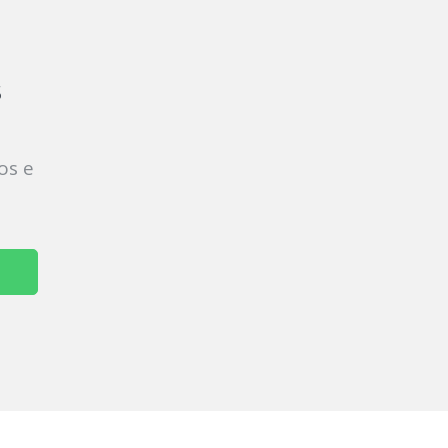
s
os e