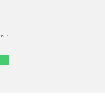
s
os e