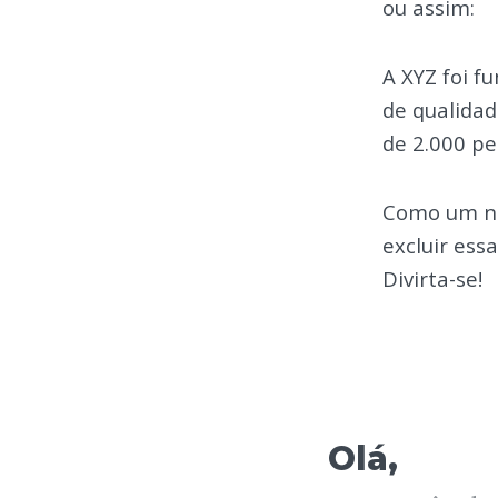
ou assim:
A XYZ foi 
de qualidad
de 2.000 pe
Como um no
excluir ess
Divirta-se!
Olá,