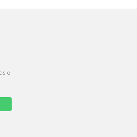
s
os e