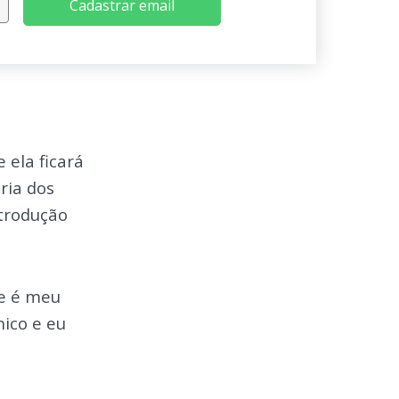
Cadastrar email
 ela ficará
ria dos
trodução
te é meu
ico e eu