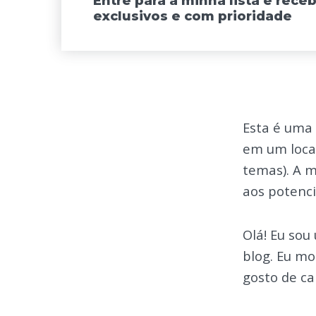
Entre para a minha lista e rec
exclusivos e com prioridade
Esta é uma 
em um local
temas). A 
aos potencia
Olá! Eu sou
blog. Eu m
gosto de cai