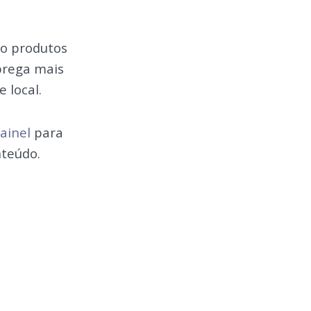
o produtos
prega mais
 local.
ainel
para
nteúdo.