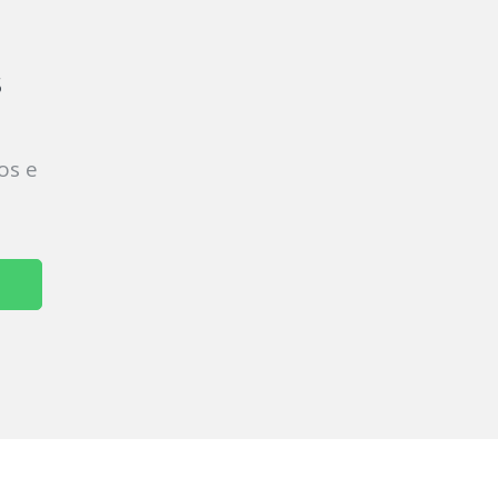
s
os e