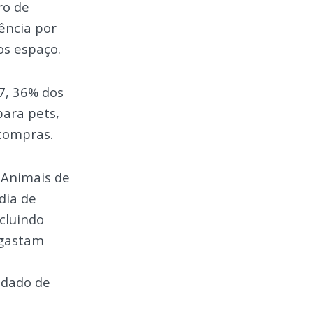
ro de
ência por
os espaço.
7, 36% dos
para pets,
compras.
 Animais de
dia de
cluindo
 gastam
idado de