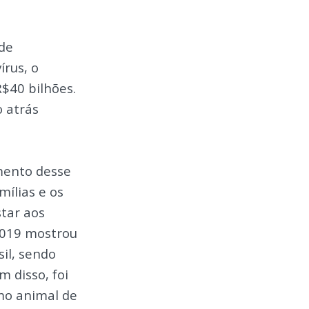
 de
rus, o
$40 bilhões.
 atrás
imento desse
mílias e os
tar aos
2019 mostrou
il, sendo
 disso, foi
mo animal de