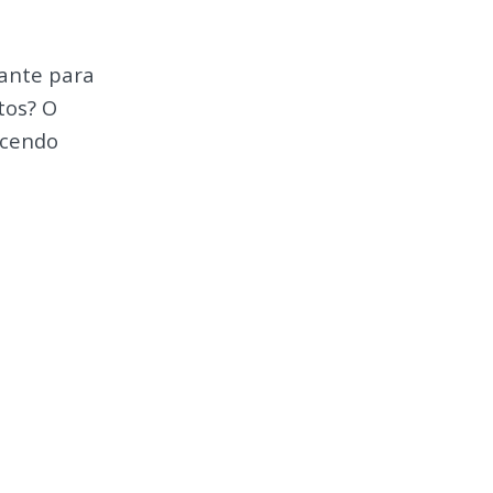
ante para
tos? O
ecendo