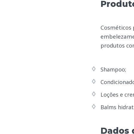
Produt
Cosméticos p
embelezamen
produtos co
Shampoo;
Condicionad
Loções e cre
Balms hidrat
Dados 