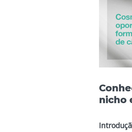
Conheç
nicho
Introduç