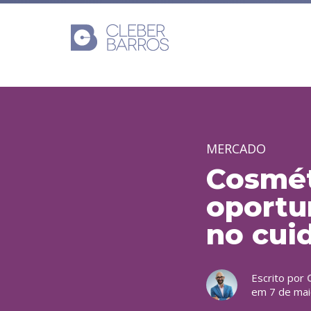
MERCADO
Cosmét
oportu
no cui
Escrito por
em 7 de mai