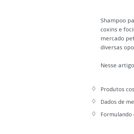
Shampoo par
coxins e foc
mercado pet
diversas op
Nesse artigo 
Produtos cos
Dados de me
Formulando c