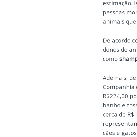
estimação. 
pessoas mor
animais que
De acordo c
donos de an
como
shamp
Ademais, de
Companhia 
R$224,00 por
banho e tosa
cerca de R$
representam
cães e gatos