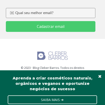
Cadastrar email
© 2023 · Blog Cleber Barros. Todos os direitos
reservados.
Aprenda a criar cosméticos naturais,
Aprenda a criar cosméticos naturais,
orgânicos e veganos e oportunize
orgânicos e veganos e oportunize
negócios de sucesso
negócios de sucesso
SAIBA MAIS ➜
SAIBA MAIS ➜