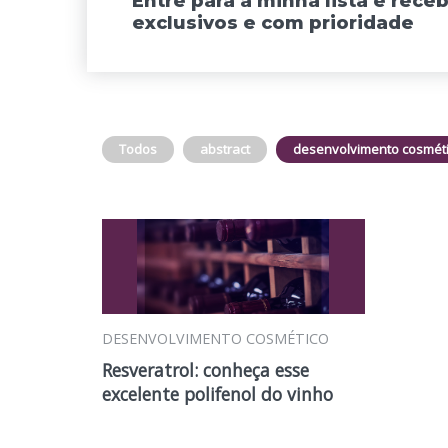
Entre para a minha lista e rec
exclusivos e com prioridade
Todos
abstract
desenvolvimento cosmét
DESENVOLVIMENTO COSMÉTICO
Resveratrol: conheça esse
excelente polifenol do vinho