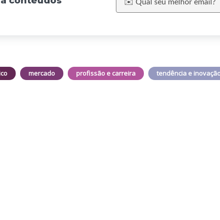
eba conteúdos
ico
mercado
profissão e carreira
tendência e inovaçã