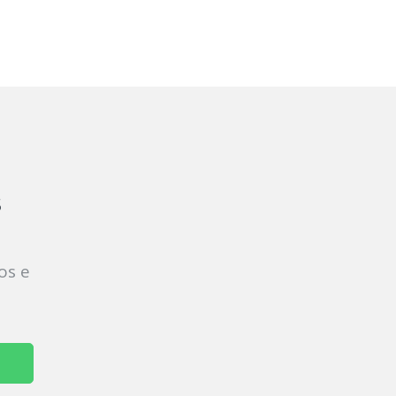
s
os e