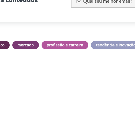
eba conteúdos
ico
mercado
profissão e carreira
tendência e inovaçã