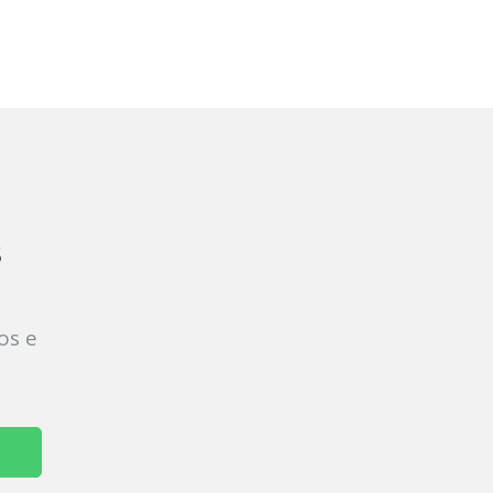
s
os e