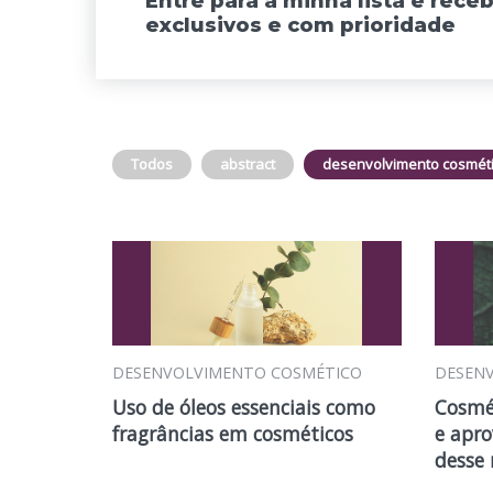
Entre para a minha lista e rec
exclusivos e com prioridade
Todos
abstract
desenvolvimento cosmét
DESENVOLVIMENTO COSMÉTICO
DESEN
Uso de óleos essenciais como
Cosmét
fragrâncias em cosméticos
e apro
desse