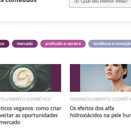
eba conteúdos
ico
mercado
profissão e carreira
tendência e inovaçã
VOLVIMENTO COSMÉTICO
DESENVOLVIMENTO COSMÉTI
icos veganos: como criar
Os efeitos dos alfa
veitar as oportunidades
hidroxiácidos na pele h
 mercado