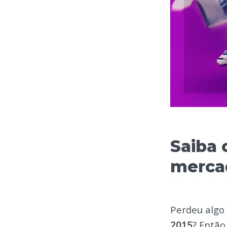
Saiba 
merca
Perdeu algo
2015
? Então