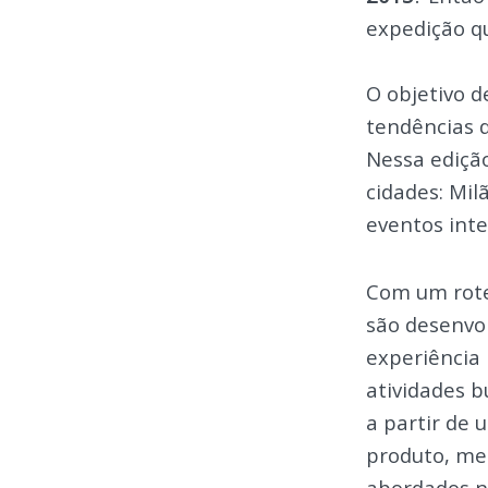
expedição q
O objetivo 
tendências 
Nessa edição
cidades: Mil
eventos int
Com um rote
são desenvol
experiência 
atividades b
a partir de 
produto, mer
abordados n