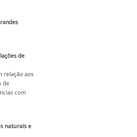
grandes
lações de
m relação aos
s de
âncias com
s naturais e