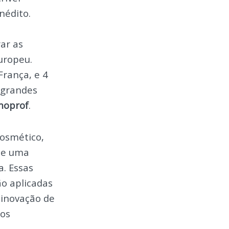
nédito.
ar as
uropeu.
França, e 4
2 grandes
moprof
.
cosmético,
 de uma
a. Essas
ão aplicadas
 inovação de
tos