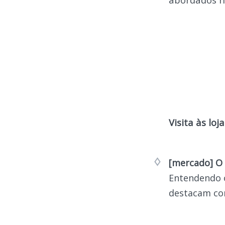
Visita às loj
[mercado] O
Entendendo o
destacam com