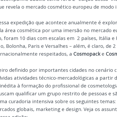
ue revela o mercado cosmético europeu de modo i
dessa expedição que acontece anualmente é explor
da área cosmética por uma imersão no mercado e
, foram 10 dias com escalas em 2 países, Itália e 
ão, Bolonha, Paris e Versalhes – além, é claro, de 
ernacionalmente respeitados, a
Cosmopack
e
Cos
iro definido por importantes cidades no cenário 
vidas atividades técnico-mercadológicas a partir
inédita à formação do profissional de cosmetologi
uscam qualificar um grupo restrito de pessoas e s
uma curadoria intensiva sobre os seguintes temas:
cados globais, marketing e design. Veja os assun
essa edição: