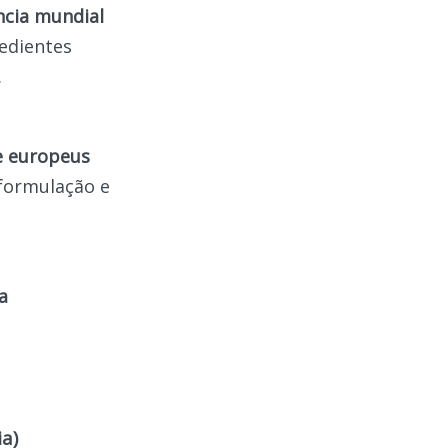
ncia mundial
edientes
.
 e europeus
formulação e
a
a)