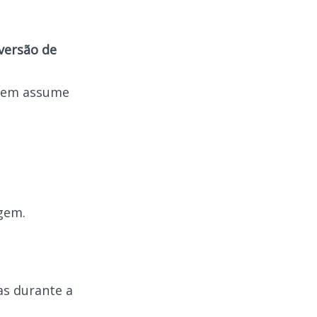
versão de
agem assume
gem.
as durante a