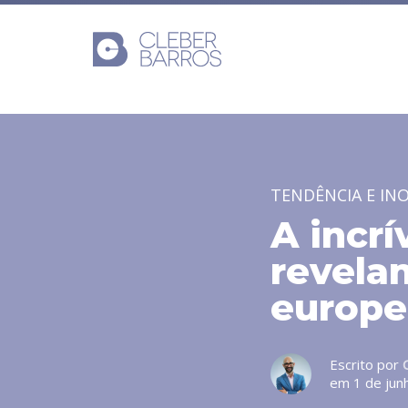
TENDÊNCIA E IN
A incrí
revela
europe
Escrito por
em 1 de jun