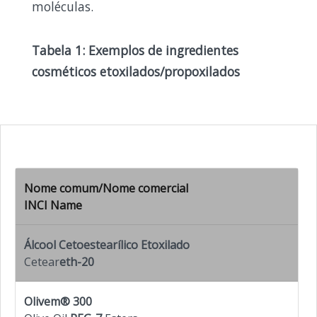
moléculas.
Tabela 1: Exemplos de ingredientes
cosméticos etoxilados/propoxilados
Nome comum/Nome comercial
INCI Name
Álcool Cetoestearílico Etoxilado
Cetear
eth-20
Olivem
®
300