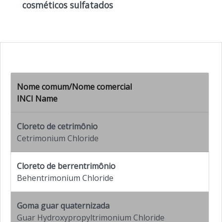
cosméticos sulfatados
Nome comum
/
Nome comercial
INCI Name
Cloreto de cetrimônio
Cetrimonium Chloride
Cloreto de berrentrimônio
Behentrimonium Chloride
Goma guar quaternizada
Guar Hydroxypropyltrimonium Chloride