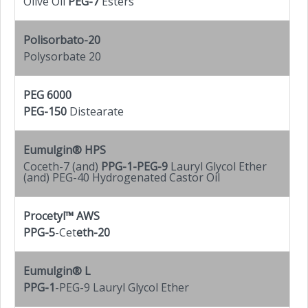
Olive Oil
PEG-7
Esters
Polisorbato-20
Polysorbate 20
PEG 6000
PEG-150
Distearate
Eumulgin
®
HPS
Coceth-7 (and)
PPG-1-PEG-9
Lauryl Glycol Ether
(and) PEG-40 Hydrogenated Castor Oil
Procetyl
™
AWS
PPG-5
-Cet
eth-20
Eumulgin
®
L
PPG-1
-PEG-9 Lauryl Glycol Ether