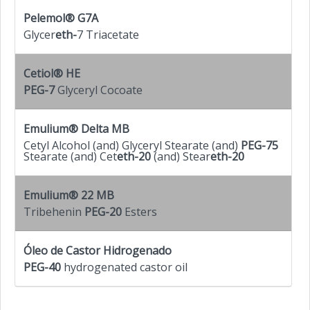
Pelemol
®
G7A
Glycer
eth-
7 Triacetate
Cetiol
®
HE
PEG-7
Glyceryl Cocoate
Emulium
®
Delta MB
Cetyl Alcohol (and) Glyceryl Stearate (and)
PEG-75
Stearate (and) Cet
eth-20
(and) Stear
eth-20
Emulium
®
22 MB
Tribehenin
PEG-20
Esters
Óleo de Castor Hidrogenado
PEG-40
hydrogenated castor oil